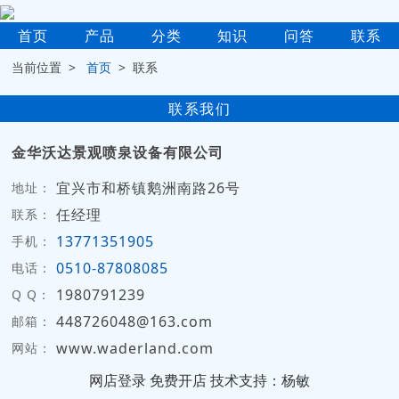
首页
产品
分类
知识
问答
联系
当前位置 >
首页
> 联系
联系我们
金华沃达景观喷泉设备有限公司
宜兴市和桥镇鹅洲南路26号
地址：
任经理
联系：
13771351905
手机：
0510-87808085
电话：
1980791239
Q Q：
448726048@163.com
邮箱：
www.waderland.com
网站：
网店登录
免费开店
技术支持：杨敏